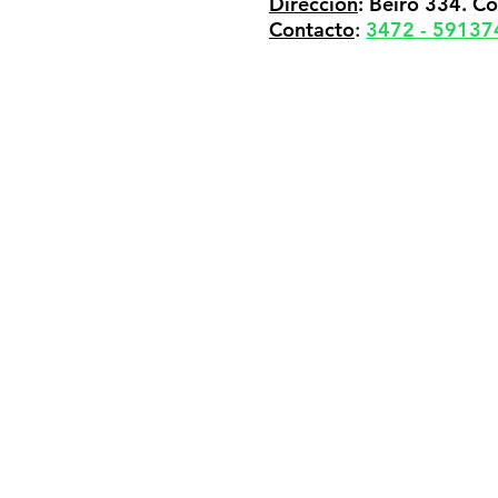
Dirección
: Beiro 334. C
Contacto
3472 - 59137
:
Italia 196
info@cecma
adm_cec@
Marcos
Juárez,
Córdoba
consultasc
cec@co