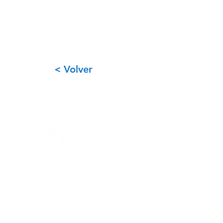
< Volver
03472-428109
+
543472544020
(solo mensajes)
osecacmsjz@coyspu.com.ar