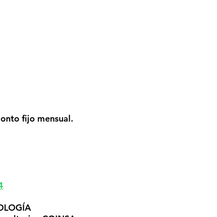
EMIALES
ESCALAS.S
SERVICIOS
TURISMO CEC
onto fijo mensual.
4
DOLOGÍA