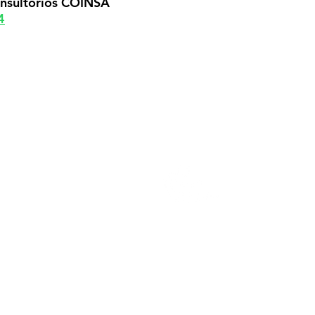
onsultorios COINSA
4
rcosjuarez.com.ar
03472-
456393
coyspu.com.ar
03472-458990
ec@coyspu.com.ar
+
543472628157
yspu.com.ar
(Atención Socios)