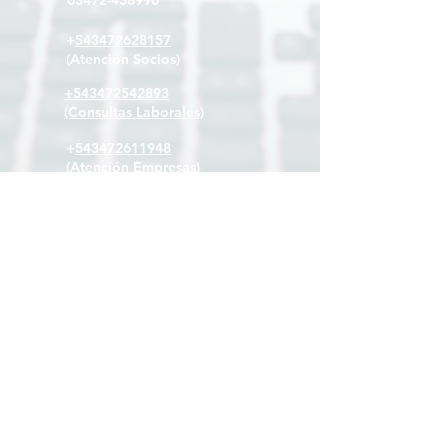
03472-458990
+
543472628157
(Atención Socios)
+
543472542893
(Consultas Laborales)
+
543472611948
(Atención Empresas)
cec@coyspu.com.ar
adm_cec@coyspu.com.ar
consultascec@coyspu.com.ar
info@cecmarcosjuarez.com.ar
03472-428109
+
543472544020
(solo mensajes)