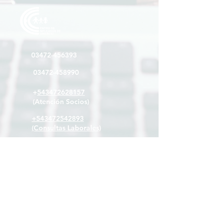
03472-
456393
03472-458990
+
543472628157
(Atención Socios)
+
543472542893
(Consultas Laborales)
+
543472611948
(Atención Empresas)
cec@coyspu.com.ar
adm_cec@coyspu.com.ar
consultascec@coyspu.com.ar