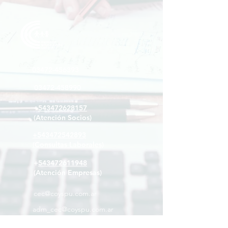
03472-
456393
03472-458990
+
543472628157
(Atención Socios)
+
543472542893
(Consultas Laborales)
+
543472611948
(Atención Empresas)
cec@coyspu.com.ar
adm_cec@coyspu.com.ar
consultascec@coyspu.com.ar