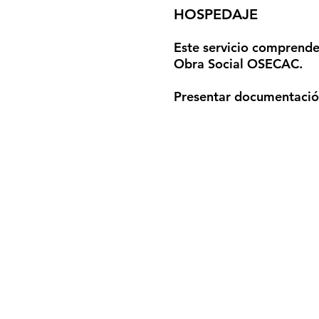
HOSPEDAJE
Este servicio comprende
Obra Social OSECAC.
Presentar documentació
Italia 196
info@cecma
adm_cec@