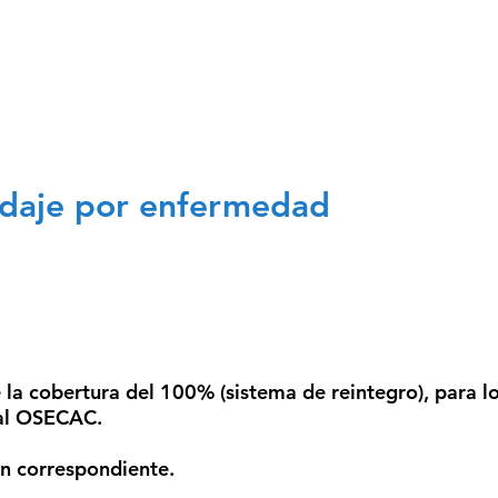
EMIALES
ESCALAS.S
SERVICIOS
TURISMO CEC
daje por enfermedad
 la cobertura del
100% (sistema de reintegro)
, para l
al OSECAC
.
n correspondiente.