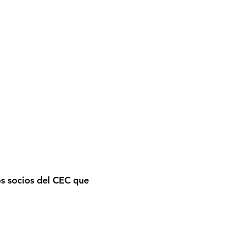
INFO. LABORAL
CONTACTO
os socios del
CEC
que