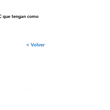
C
que tengan como
< Volver
03472-428109