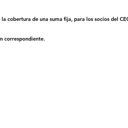
 la cobertura de una
suma fija,
para los socios del
CE
n correspondiente.
rcosjuarez.com.ar
03472-
456393
coyspu.com.ar