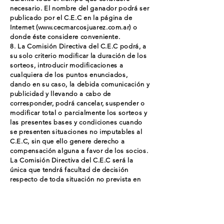
necesario. El nombre del ganador podrá ser
publicado por el C.E.C en la página de
Internet (
www.cecmarcosjuarez.com.ar
) o
donde éste considere conveniente.
8. La Comisión Directiva del C.E.C podrá, a
su solo criterio modificar la duración de los
sorteos, introducir modificaciones a
cualquiera de los puntos enunciados,
dando en su caso, la debida comunicación y
publicidad y llevando a cabo de
corresponder, podrá cancelar, suspender o
modificar total o parcialmente los sorteos y
las presentes bases y condiciones cuando
se presenten situaciones no imputables al
C.E.C, sin que ello genere derecho a
compensación alguna a favor de los socios.
La Comisión Directiva del C.E.C será la
única que tendrá facultad de decisión
respecto de toda situación no prevista en
estas bases y condiciones y las resoluciones
que adopte al respecto serán definitivas e
inapelables. La mera participación en los
sorteos implica la total e irrestricta